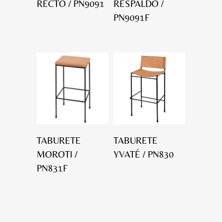
RECTO / PN9091
RESPALDO /
PN9091F
TABURETE
TABURETE
MOROTI /
YVATÉ / PN830
PN831F