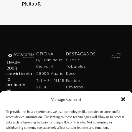
PN822B
OFICINA
DESTACADOS
C/ Juan de la
Sillas Y
Desde
Cierva, 4
Taburetes
2003
convirtiendo
28006 Madrid
Deco
lo
Tel: + 34 91 145
Edición
ordinario
20 60
Limitada
en
Tel: + 34 600
Arte En La
extraordinario
Manage Consent
421 113
Mesa
CONTÁCTANOS
solxluna@solxluna.com
Home In Order
To provide the best experiences, we use technologies like cookies to store and/or
Chic
access device information. Consenting to these technologies will allow us to process
TIENDA
data such as browsing behavior or unique IDs on this site. Not consenting or
C/ Núñez de
withdrawing consent, may adversely affect certain features and functions.