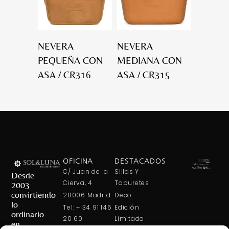
NEVERA
NEVERA
PEQUEÑA CON
MEDIANA CON
ASA / CR316
ASA / CR315
OFICINA
DESTACADOS
C/ Juan de la
Sillas Y
Desde
Cierva, 4
Taburetes
2003
convirtiendo
28006 Madrid
Deco
lo
Tel: + 34 91 145
Edición
ordinario
20 60
Limitada
en