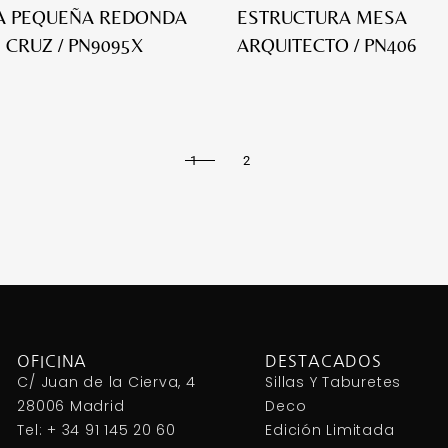
A PEQUEÑA REDONDA
ESTRUCTURA MESA
 CRUZ / PN9095X
ARQUITECTO / PN406
1
2
OFICINA
DESTACADOS
C/ Juan de la Cierva, 4
Sillas Y Taburetes
28006 Madrid
Deco
Tel: + 34 91 145 20 60
Edición Limitada