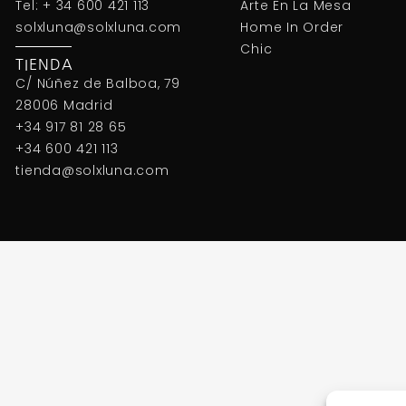
Tel: + 34 600 421 113
Arte En La Mesa
solxluna@solxluna.com
Home In Order
Chic
TIENDA
C/ Núñez de Balboa, 79
28006 Madrid
+34 917 81 28 65
+34 600 421 113
tienda@solxluna.com