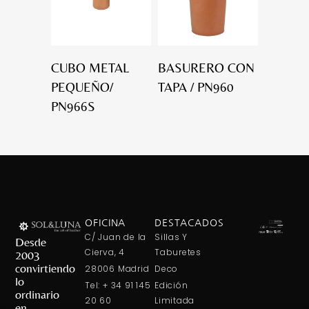
CUBO METAL
BASURERO CON
PEQUEÑO/
TAPA / PN960
PN966S
OFICINA
DESTACADOS
C/ Juan de la
Sillas Y
Desde
Cierva, 4
Taburetes
2003
convirtiendo
28006 Madrid
Deco
lo
Tel: + 34 91 145
Edición
ordinario
20 60
Limitada
en