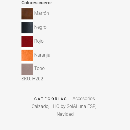
Colores cuero:
Marrón
Negro
Rojo
Naranja
Topo
SKU: H202
Accesorios
CATEGORÍAS:
Calzado
HO by Sol&Luna ESP
,
,
Navidad