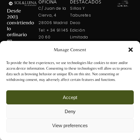
OFICINA
DESTACADOS
C/ Juan de la
Sillas Y
Desde
Cierva, 4
Taburetes
2003
convirtiendo
28006 Madrid
Deco
lo
Tel: + 34 91 145
Edición
ordinario
20 60
Limitada
en
Tel: + 34 600
Arte En La
extraordinario
Manage Consent
421 113
Mesa
CONTÁCTANOS
solxluna@solxluna.com
Home In Order
To provide the best experiences, we use technologies like cookies to store and/or
Chic
access device information. Consenting to these technologies will allow us to process
TIENDA
data such as browsing behavior or unique IDs on this site. Not consenting or
C/ Núñez de
withdrawing consent, may adversely affect certain features and functions.
Balboa, 79
28006 Madrid
Accept
+34 917 81 28
65
Deny
+34 600 421 113
Aviso Legal y
tienda@solxluna.com
Política de
View preferences
Privacidad