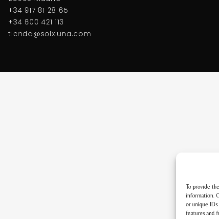
+34 917 81 28 65
+34 600 421 113
tienda@solxluna.com
To provide the
information. C
or unique IDs 
features and f