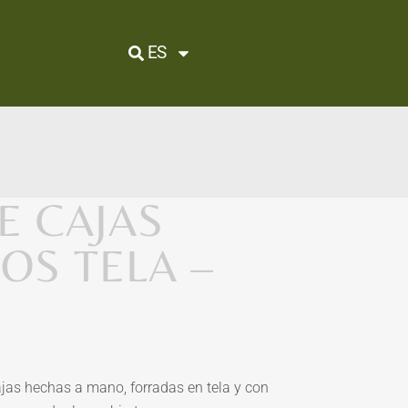
ES
E CAJAS
OS TELA –
jas hechas a mano, forradas en tela y con