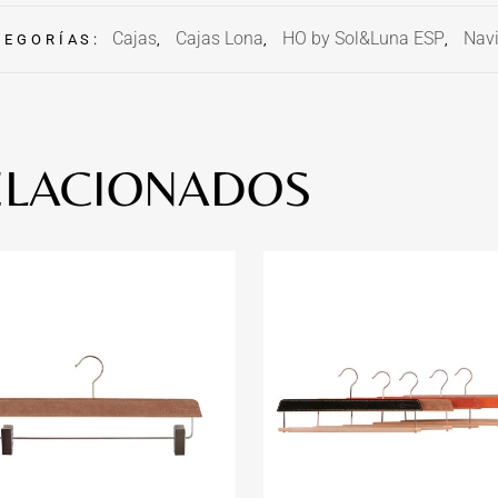
Cajas
Cajas Lona
HO by Sol&Luna ESP
Nav
TEGORÍAS:
,
,
,
ELACIONADOS