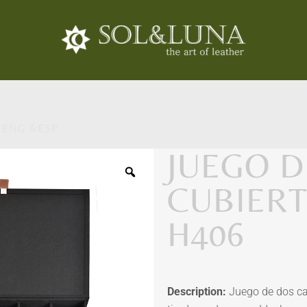
 ENG &ESP
JUEGO D
CUBIERT
H406
Description:
Juego de dos ca