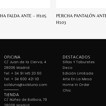
HA FALDA ANTE – H105
PERCHA PANTALÓN ANTE
H103
OFICINA
DESTACADOS
C/ Juan de la Cierva, 4
Sillas Y Taburetes
28006 Madrid
Deco
Tel: + 34 91 145 20 60
Edición Limitada
Tel: + 34 600 421 113
Arte En La Mesa
solxluna@solxluna.com
Home In Order
Chic
TIENDA
C/ Núñez de Balboa, 79
28006 Madrid