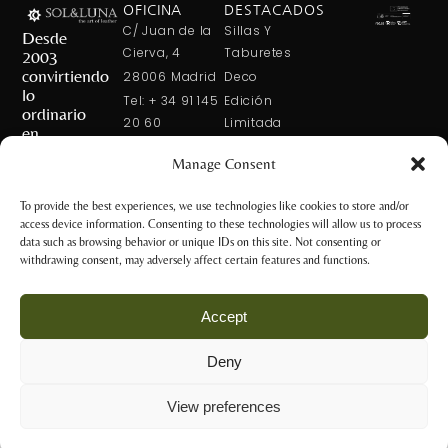
OFICINA
DESTACADOS
C/ Juan de la
Sillas Y
Desde
Cierva, 4
Taburetes
2003
convirtiendo
28006 Madrid
Deco
lo
Tel: + 34 91 145
Edición
ordinario
20 60
Limitada
en
Tel: + 34 600
Arte En La
extraordinario
Manage Consent
421 113
Mesa
CONTÁCTANOS
solxluna@solxluna.com
Home In Order
To provide the best experiences, we use technologies like cookies to store and/or
Chic
access device information. Consenting to these technologies will allow us to process
TIENDA
data such as browsing behavior or unique IDs on this site. Not consenting or
C/ Núñez de
withdrawing consent, may adversely affect certain features and functions.
Balboa, 79
28006 Madrid
Accept
+34 917 81 28
65
Deny
+34 600 421 113
Aviso Legal y
tienda@solxluna.com
Política de
View preferences
Privacidad