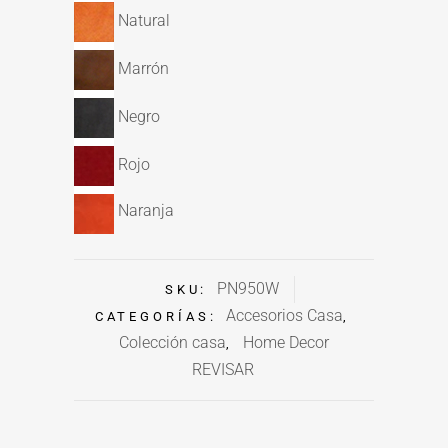
Natural
Marrón
Negro
Rojo
Naranja
PN950W
SKU:
Accesorios Casa
CATEGORÍAS:
,
Colección casa
Home Decor
,
REVISAR