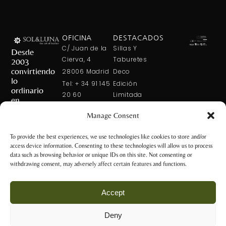
OFICINA
DESTACADOS
C/ Juan de la
Sillas Y
Desde
Cierva, 4
Taburetes
2003
convirtiendo
28006 Madrid
Deco
lo
Tel: + 34 91 145
Edición
ordinario
20 60
Limitada
en
Tel: + 34 600
Arte En La
extraordinario
Manage Consent
421 113
Mesa
CONTÁCTANOS
solxluna@solxluna.com
Home In Order
To provide the best experiences, we use technologies like cookies to store and/or
Chic
access device information. Consenting to these technologies will allow us to process
TIENDA
data such as browsing behavior or unique IDs on this site. Not consenting or
C/ Núñez de
withdrawing consent, may adversely affect certain features and functions.
Balboa, 79
28006 Madrid
Accept
+34 917 81 28
65
Deny
+34 600 421 113