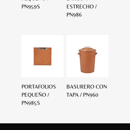
PN959S
ESTRECHO /
PN986
PORTAFOLIOS
BASURERO CON
PEQUEÑO /
TAPA / PN960
PN985S