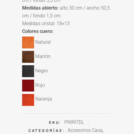
cm / fondo 3,5 cm
Medidas abierto:
alto 30 cm / ancho 50,5
cm / fondo 1,5 cm
Medidas cristal: 18×13
Colores cuero:
Natural
Marrón
Negro
Rojo
Naranja
PN997DL
SKU:
Accesorios Casa
CATEGORÍAS:
,