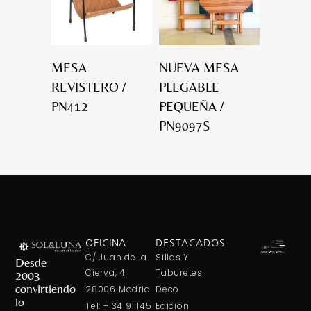
MESA
NUEVA MESA
REVISTERO /
PLEGABLE
PN412
PEQUEÑA /
PN9097S
OFICINA
DESTACADOS
C/ Juan de la
Sillas Y
Desde
Cierva, 4
Taburetes
2003
convirtiendo
28006 Madrid
Deco
lo
Tel: + 34 91 145
Edición