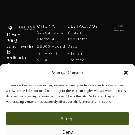
OFICINA
DESTACADOS
C/ Juan de la
Sillas Y
Desde
Cierva, 4
Taburetes
2003
convirtiendo
28006 Madrid
Deco
lo
Tel: + 34 91 145
Edición
ordinario
20 60
Limitada
en
Tel: + 34 600
Arte En La
extraordinario
Manage Consent
421 113
Mesa
CONTÁCTANOS
solxluna@solxluna.com
Home In Order
To provide the best experiences, we use technologies like cookies to store and/or
Chic
access device information. Consenting to these technologies will allow us to process
TIENDA
data such as browsing behavior or unique IDs on this site. Not consenting or
C/ Núñez de
withdrawing consent, may adversely affect certain features and functions.
Balboa, 79
28006 Madrid
Accept
+34 917 81 28
65
Deny
+34 600 421 113