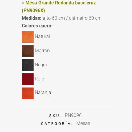
y
Mesa Grande Redonda base cruz
(PN9096X)
.
Medidas:
alto 60 cm / diámetro 60 cm
Colores cuero:
Natural
Marrón
Negro
Rojo
Naranja
PN9096
SKU:
Mesas
CATEGORÍA: