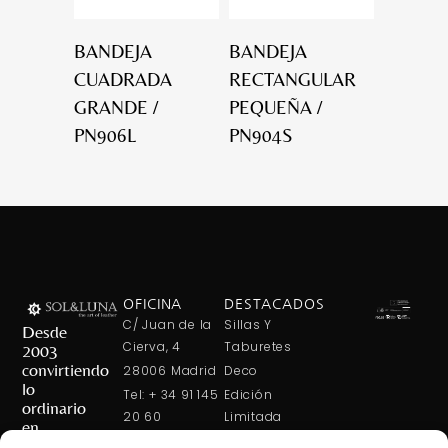
BANDEJA
BANDEJA
CUADRADA
RECTANGULAR
GRANDE /
PEQUEÑA /
PN906L
PN904S
OFICINA
DESTACADOS
C/ Juan de la
Sillas Y
Desde
Cierva, 4
Taburetes
2003
convirtiendo
28006 Madrid
Deco
lo
Tel: + 34 91 145
Edición
ordinario
20 60
Limitada
en
Tel: + 34 600
Arte En La
extraordinario