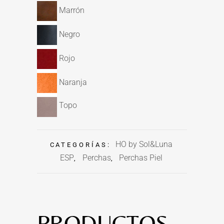
Marrón
Negro
Rojo
Naranja
Topo
HO by Sol&Luna
CATEGORÍAS:
ESP
Perchas
Perchas Piel
,
,
PRODUCTOS