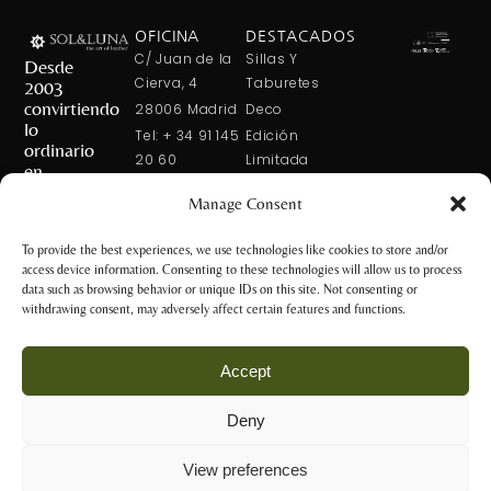
OFICINA
DESTACADOS
C/ Juan de la
Sillas Y
Desde
Cierva, 4
Taburetes
2003
convirtiendo
28006 Madrid
Deco
lo
Tel: + 34 91 145
Edición
ordinario
20 60
Limitada
en
Tel: + 34 600
Arte En La
extraordinario
Manage Consent
421 113
Mesa
CONTÁCTANOS
solxluna@solxluna.com
Home In Order
To provide the best experiences, we use technologies like cookies to store and/or
Chic
access device information. Consenting to these technologies will allow us to process
TIENDA
data such as browsing behavior or unique IDs on this site. Not consenting or
C/ Núñez de
withdrawing consent, may adversely affect certain features and functions.
Balboa, 79
28006 Madrid
Accept
+34 917 81 28
65
Deny
+34 600 421 113
Aviso Legal y
tienda@solxluna.com
Política de
View preferences
Privacidad