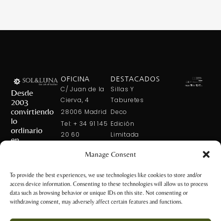
OFICINA
DESTACADOS
C/ Juan de la
Sillas Y
Desde
Cierva, 4
Taburetes
2003
convirtiendo
28006 Madrid
Deco
lo
Tel: + 34 91 145
Edición
ordinario
20 60
Limitada
en
Tel: + 34 600
Arte En La
extraordinario
Manage Consent
421 113
Mesa
CONTÁCTANOS
solxluna@solxluna.com
Home In Order
To provide the best experiences, we use technologies like cookies to store and/or
Chic
access device information. Consenting to these technologies will allow us to process
TIENDA
data such as browsing behavior or unique IDs on this site. Not consenting or
C/ Núñez de
withdrawing consent, may adversely affect certain features and functions.
Balboa, 79