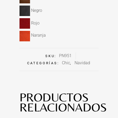
Negro
Rojo
Naranja
PN951
SKU:
Chic
Navidad
CATEGORÍAS:
,
PRODUCTOS
RELACIONADOS