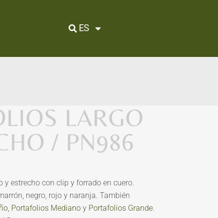
ES
OLIOS LARGO
CHO / PN986
o y estrecho con clip y forrado en cuero.
marrón, negro, rojo y naranja. También
eño
,
Portafolios Mediano
y
Portafolios Grande
.