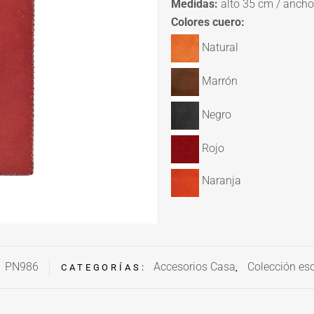
Medidas:
alto 35 cm / anch
Colores cuero:
Natural
Marrón
Negro
Rojo
Naranja
PN986
Accesorios Casa
Colección esc
:
CATEGORÍAS:
,