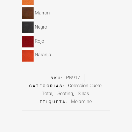
Marrón
Negro
Rojo
Naranja
PN917
SKU:
Colección Cuero
CATEGORÍAS:
Total
Seating
Sillas
,
,
Melamine
ETIQUETA: