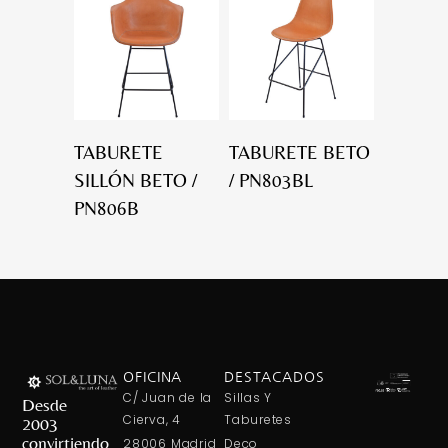
TABURETE
TABURETE BETO
SILLÓN BETO /
/ PN803BL
PN806B
OFICINA
DESTACADOS
C/ Juan de la
Sillas Y
Desde
Cierva, 4
Taburetes
2003
convirtiendo
28006 Madrid
Deco