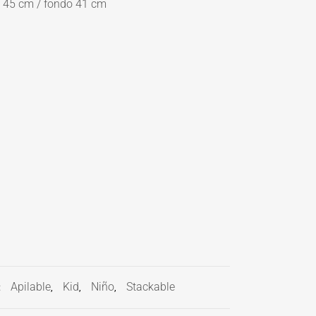
 45 cm / fondo 41 cm
Apilable
Kid
Niño
Stackable
S:
,
,
,