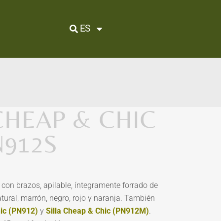
ES
CHEAP & CHIC
N912S
o con brazos, apilable, íntegramente forrado de
tural, marrón, negro, rojo y naranja. También
ic
(PN912)
y
Silla Cheap & Chic (PN912M)
.