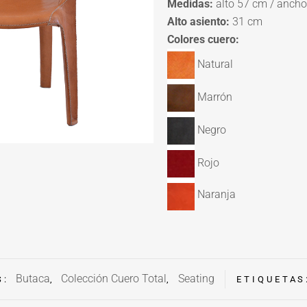
Medidas:
alto 57 cm / ancho
Alto asiento:
31 cm
Colores cuero:
Natural
Marrón
Negro
Rojo
Naranja
Butaca
Colección Cuero Total
Seating
S:
,
,
ETIQUETA