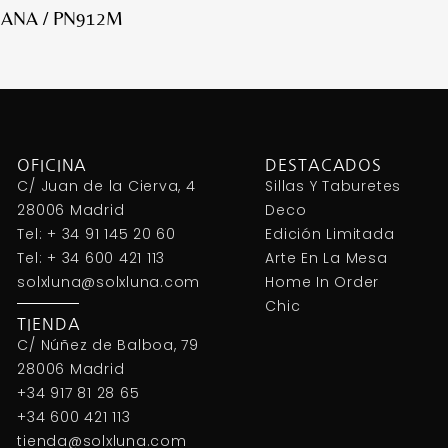
ANA / PN912M
OFICINA
DESTACADOS
C/ Juan de la Cierva, 4
Sillas Y Taburetes
28006 Madrid
Deco
Tel: + 34 91 145 20 60
Edición Limitada
Tel: + 34 600 421 113
Arte En La Mesa
solxluna@solxluna.com
Home In Order
Chic
TIENDA
C/ Núñez de Balboa, 79
28006 Madrid
+34 917 81 28 65
+34 600 421 113
tienda@solxluna.com