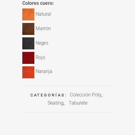
Colores cuero:
Natural
Marrón
Negro
Rojo
Naranja
Colección Poty
CATEGORÍAS:
,
Seating
Taburete
,