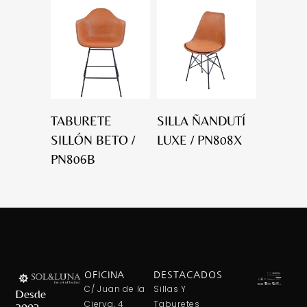
TABURETE
SILLA ÑANDUTÍ
SILLÓN BETO /
LUXE / PN808X
PN806B
OFICINA
DESTACADOS
C/ Juan de la
Sillas Y
Desde
Cierva, 4
Taburetes
2003