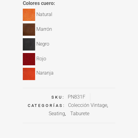
Colores cuero:
Natural
Marrón
Negro
Rojo
Naranja
PN831F
SKU:
Colección Vintage
CATEGORÍAS:
,
Seating
Taburete
,