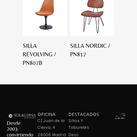
SILLA
SILLA NORDIC /
REVOLVING /
PN817
PN807B
OFICINA
DESTACADOS
C/ Juan de la
Sillas Y
Desde
Cierva, 4
Taburetes
2003
convirtiendo
28006 Madrid
Deco