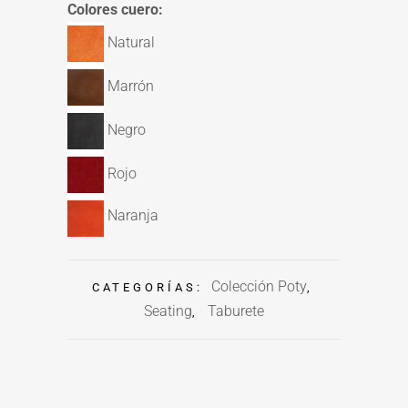
Colores cuero:
Natural
Marrón
Negro
Rojo
Naranja
Colección Poty
CATEGORÍAS:
,
Seating
Taburete
,