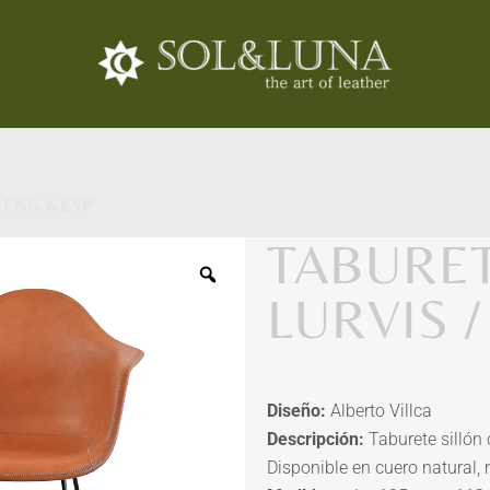
 ENG &ESP
TABURET
LURVIS 
Diseño:
Alberto Villca
Descripción:
Taburete sillón 
Disponible en cuero natural, 