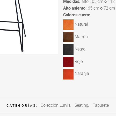
Medidas:
alto 105 cm
o
112 
Alto asiento:
65 cm
o
72 cm
Colores cuero:
Natural
Marrón
Negro
Rojo
Naranja
Colección Lurvis
Seating
Taburete
CATEGORÍAS:
,
,