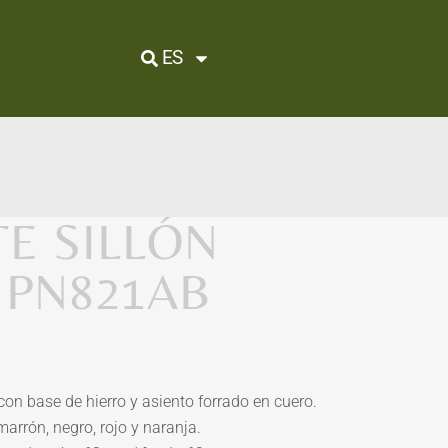
ES
E SILLÓN
/ PN821AB
con base de hierro y asiento forrado en cuero.
marrón, negro, rojo y naranja.