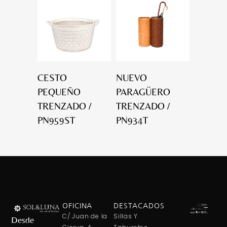
CESTO
NUEVO
PEQUEÑO
PARAGÜERO
TRENZADO /
TRENZADO /
PN959ST
PN934T
OFICINA
DESTACADOS
C/ Juan de la
Sillas Y
Desde