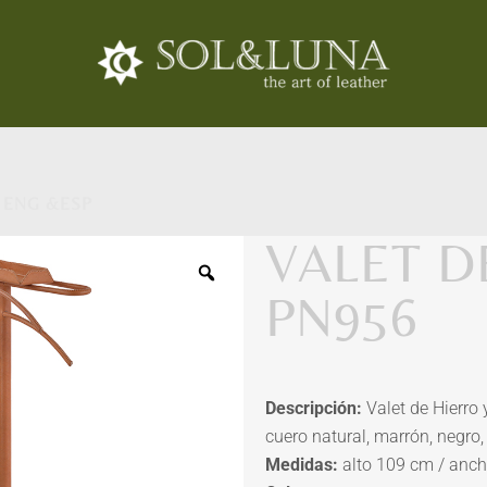
 ENG &ESP
VALET D
PN956
Descripción:
Valet de Hierro
cuero natural, marrón, negro, 
Medidas:
alto 109 cm / anc