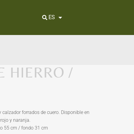
ES
E HIERRO /
 y calzador forrados de cuero. Disponible en
rojo y naranja.
ho 55 cm / fondo 31 cm