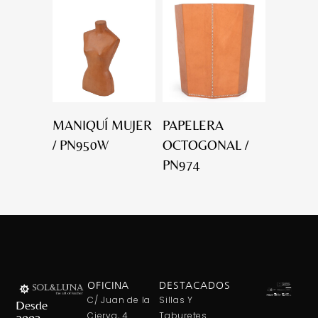
MANIQUÍ MUJER
PAPELERA
/ PN950W
OCTOGONAL /
PN974
OFICINA
DESTACADOS
C/ Juan de la
Sillas Y
Desde
Cierva, 4
Taburetes