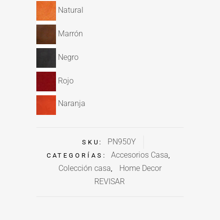
Natural
Marrón
Negro
Rojo
Naranja
PN950Y
SKU:
Accesorios Casa
CATEGORÍAS:
,
Colección casa
Home Decor
,
REVISAR