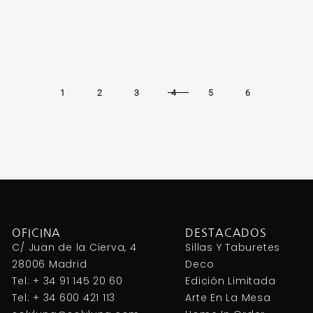
1
2
3
4
5
6
OFICINA
DESTACADOS
C/ Juan de la Cierva, 4
Sillas Y Taburetes
28006 Madrid
Deco
Tel: + 34 91 145 20 60
Edición Limitada
Tel: + 34 600 421 113
Arte En La Mesa