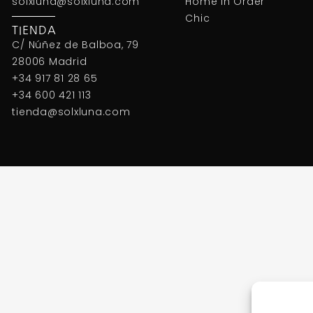
solxluna@solxluna.com
Home In Order
Chic
TIENDA
C/ Núñez de Balboa, 79
28006 Madrid
+34 917 81 28 65
+34 600 421 113
tienda@solxluna.com