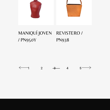
MANIQUÍ JOVEN
REVISTERO /
/ PN950Y
PN938
1
2
3
4
5