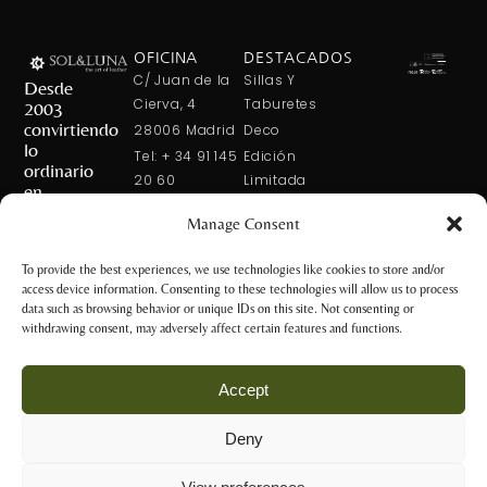
OFICINA
DESTACADOS
C/ Juan de la
Sillas Y
Desde
Cierva, 4
Taburetes
2003
convirtiendo
28006 Madrid
Deco
lo
Tel: + 34 91 145
Edición
ordinario
20 60
Limitada
en
Tel: + 34 600
Arte En La
extraordinario
Manage Consent
421 113
Mesa
CONTÁCTANOS
solxluna@solxluna.com
Home In Order
To provide the best experiences, we use technologies like cookies to store and/or
Chic
access device information. Consenting to these technologies will allow us to process
TIENDA
data such as browsing behavior or unique IDs on this site. Not consenting or
C/ Núñez de
withdrawing consent, may adversely affect certain features and functions.
Balboa, 79
28006 Madrid
Accept
+34 917 81 28
65
Deny
+34 600 421 113
Aviso Legal y
tienda@solxluna.com
Política de