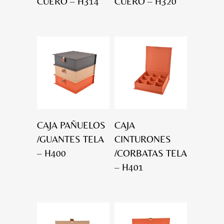
CUERO – H314
CUERO – H320
CAJA PAÑUELOS
CAJA
/GUANTES TELA
CINTURONES
– H400
/CORBATAS TELA
– H401