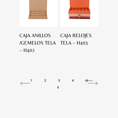
CAJA ANILLOS
CAJA RELOJES
/GEMELOS TELA
TELA – H403
– H402
1
2
3
4
5
6