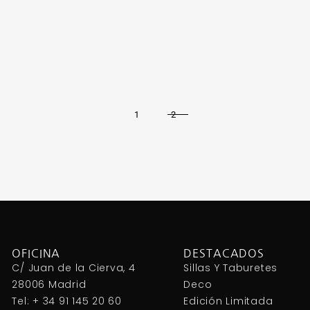
1
2
OFICINA
DESTACADOS
C/ Juan de la Cierva, 4
Sillas Y Taburetes
28006 Madrid
Deco
Tel: + 34 91 145 20 60
Edición Limitada