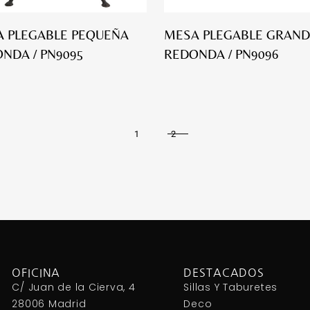
 PLEGABLE PEQUEÑA
MESA PLEGABLE GRAND
NDA / PN9095
REDONDA / PN9096
1
2
OFICINA
DESTACADOS
C/ Juan de la Cierva, 4
Sillas Y Taburetes
28006 Madrid
Deco