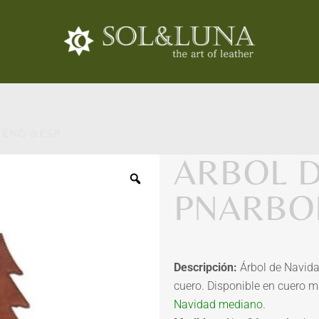
 ENG &ESP
ARBOL D
PNARBO
Descripción:
Árbol de Navid
cuero. Disponible en cuero m
Navidad mediano
.