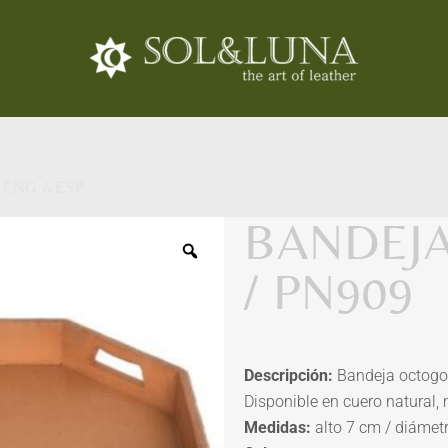
 ENG &ESP
BANDEJ
/ PN909
Descripción:
Bandeja octogon
Disponible en cuero natural, 
Medidas:
alto 7 cm / diámet