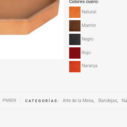
Colores cuero:
Natural
Marrón
Negro
Rojo
Naranja
PN909
Arte de la Mesa
Bandejas
Na
:
CATEGORÍAS:
,
,