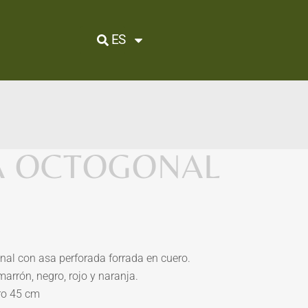
ES
A OCTOGONAL
al con asa perforada forrada en cuero.
marrón, negro, rojo y naranja.
ro 45 cm