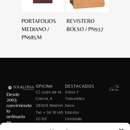
PORTAFOLIOS
REVISTERO
MEDIANO /
BOLSO / PN937
PN985M
OFICINA
DESTACADOS
C/ Juan de la
Sillas Y
Desde
Cierva, 4
Taburetes
2003
convirtiendo
28006 Madrid
Deco
lo
Tel: + 34 91 145
Edición
ordinario
20 60
Limitada
en
Tel: + 34 600
Arte En La
extraordinario