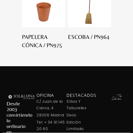
PAPELERA
ESCOBA / PN964
CÓNICA / PN975
OFICINA
DESTACADOS
C/ Juan de la
Sillas Y
Desde
Cierva, 4
Taburetes
2003
convirtiendo
28006 Madrid
Deco
lo
Tel: + 34 91 145
Edición
ordinario
20 60
Limitada
en