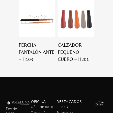
PERCHA
CALZADOR
PANTALÓN ANTE
PEQUEÑO
– H103
CUERO – H201
OFICINA
DESTACADOS
C/ Juan de la
Sillas Y
Desde
Cierva, 4
Taburetes