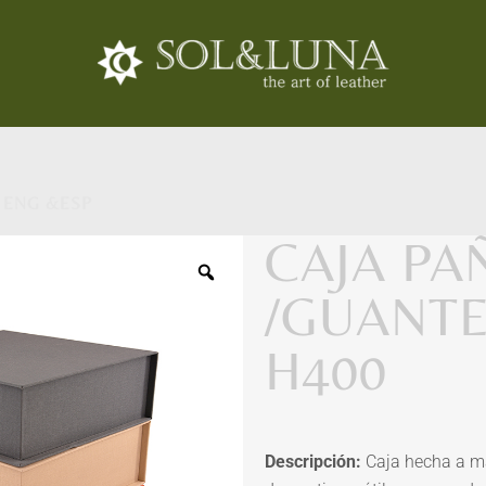
 ENG &ESP
CAJA PA
/GUANTE
H400
Descripción:
Caja hecha a ma