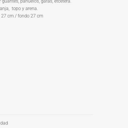
r guantes, pañuelos, gafas, etcétera.
ranja, topo y arena.
 27 cm / fondo 27 cm
idad