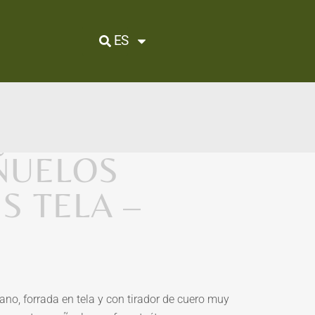
ES
ÑUELOS
S TELA –
no, forrada en tela y con tirador de cuero muy