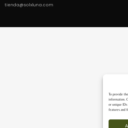
tienda@solxluna.com
To provide the
information. C
or unique IDs 
features and f
A