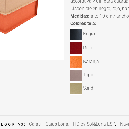
decorativa y útil para guarda
Disponible en negro, rojo, na
Medidas:
alto 10 cm / ancho
Colores tela:
Negro
Rojo
Naranja
Topo
Sand
Cajas
Cajas Lona
HO by Sol&Luna ESP
Nav
TEGORÍAS:
,
,
,