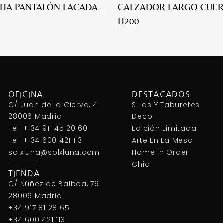
HA PANTALÓN LACADA –
CALZADOR LARGO CUER
H200
OFICINA
DESTACADOS
C/ Juan de la Cierva, 4
Sillas Y Taburetes
28006 Madrid
Deco
Tel: + 34 91 145 20 60
Edición Limitada
Tel: + 34 600 421 113
Arte En La Mesa
solxluna@solxluna.com
Home In Order
Chic
TIENDA
C/ Núñez de Balboa, 79
28006 Madrid
+34 917 81 28 65
+34 600 421 113