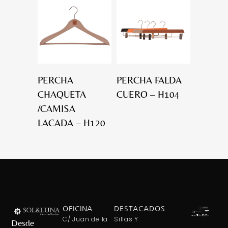
PERCHA
PERCHA FALDA
CHAQUETA
CUERO – H104
/CAMISA
LACADA – H120
OFICINA
DESTACADOS
C/ Juan de la
Sillas Y
Desde