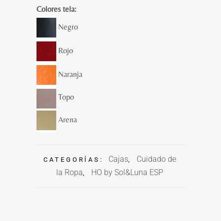
Colores tela:
Negro
Rojo
Naranja
Topo
Arena
Cajas
Cuidado de
CATEGORÍAS:
,
la Ropa
HO by Sol&Luna ESP
,