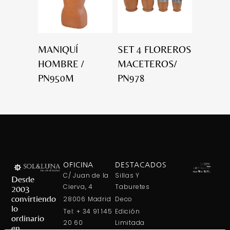
MANIQUÍ
SET 4 FLOREROS
HOMBRE /
MACETEROS/
PN950M
PN978
OFICINA
DESTACADOS
C/ Juan de la
Sillas Y
Desde
Cierva, 4
Taburetes
2003
convirtiendo
28006 Madrid
Deco
lo
Tel: + 34 91 145
Edición
ordinario
20 60
Limitada
en