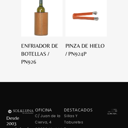
ENFRIADOR DE
PINZA DE HIELO
BOTELLAS /
/ PN924P
PN926
OFICINA
DESTACADOS
C/ Juan de la
Sillas Y
Desde
Cierva, 4
Taburetes
2003