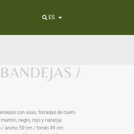
ES
 BANDEJAS /
andejas con asas, forradas de cuero.
 marrón, negro, rojo y naranja.
m / ancho 59 cm / fondo 49 cm