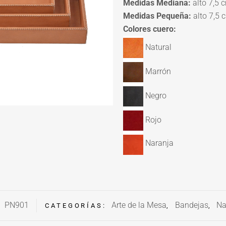
Medidas Mediana:
alto 7,5 
Medidas Pequeña:
alto 7,5 
Colores cuero:
Natural
Marrón
Negro
Rojo
Naranja
PN901
Arte de la Mesa
Bandejas
Na
:
CATEGORÍAS:
,
,