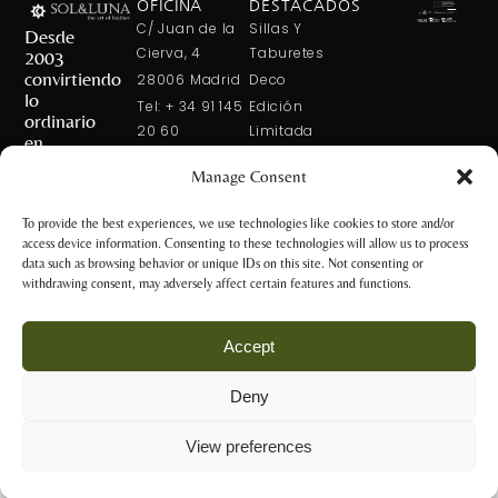
OFICINA
DESTACADOS
C/ Juan de la
Sillas Y
Desde
Cierva, 4
Taburetes
2003
convirtiendo
28006 Madrid
Deco
lo
Tel: + 34 91 145
Edición
ordinario
20 60
Limitada
en
Tel: + 34 600
Arte En La
extraordinario
Manage Consent
421 113
Mesa
CONTÁCTANOS
solxluna@solxluna.com
Home In Order
To provide the best experiences, we use technologies like cookies to store and/or
Chic
access device information. Consenting to these technologies will allow us to process
TIENDA
data such as browsing behavior or unique IDs on this site. Not consenting or
C/ Núñez de
withdrawing consent, may adversely affect certain features and functions.
Balboa, 79
28006 Madrid
Accept
+34 917 81 28
65
Deny
+34 600 421 113
Aviso Legal y
tienda@solxluna.com
Política de
View preferences
Privacidad