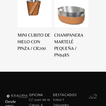
MINI CUBITO DE
CHAMPANERA
HIELO CON
MARTELÉ
PINZA / CR200
PEQUEÑA /
PN948S
OFICINA
DESTACADOS
C/ Juan de la
Sillas Y
Desde
Cierva, 4
Taburetes
2003