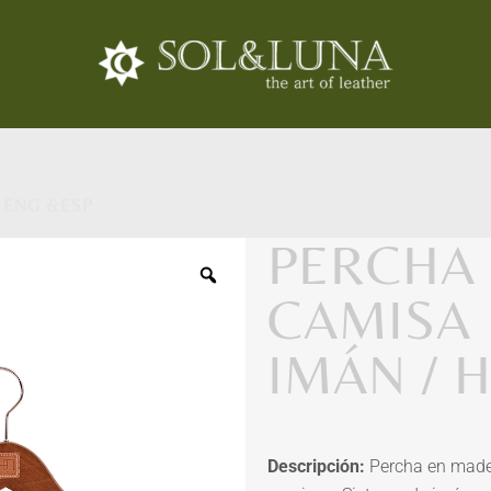
 ENG &ESP
PERCHA 
CAMISA
IMÁN / 
Descripción:
Percha en made