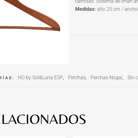
camisas. Sistema de imán ant
Medidas:
alto 25 cm / anch
HO by Sol&Luna ESP
Perchas
Perchas Nogal
Sin 
RÍAS:
,
,
,
ELACIONADOS