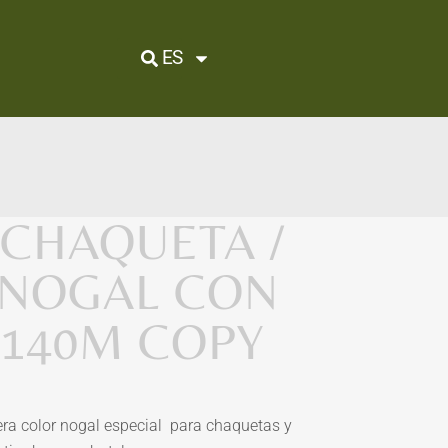
ES
CHAQUETA /
 NOGAL CON
H140M COPY
ra color nogal especial para chaquetas y