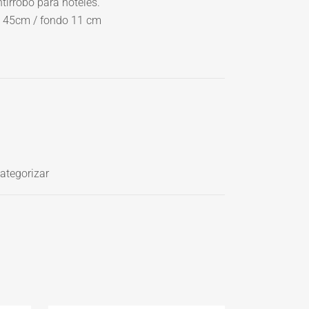
irrobo para hoteles.
o 45cm / fondo 11 cm
categorizar