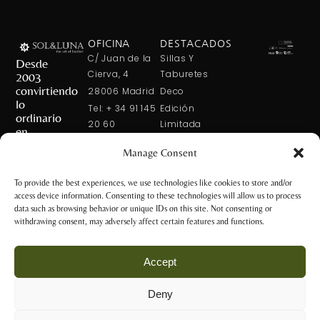
OFICINA
DESTACADOS
C/ Juan de la
Sillas Y
Desde
Cierva, 4
Taburetes
2003
convirtiendo
28006 Madrid
Deco
lo
Tel: + 34 91 145
Edición
ordinario
20 60
Limitada
en
Tel: + 34 600
Arte En La
extraordinario
Manage Consent
421 113
Mesa
CONTÁCTANOS
solxluna@solxluna.com
Home In Order
To provide the best experiences, we use technologies like cookies to store and/or
Chic
access device information. Consenting to these technologies will allow us to process
TIENDA
data such as browsing behavior or unique IDs on this site. Not consenting or
C/ Núñez de
withdrawing consent, may adversely affect certain features and functions.
Balboa, 79
28006 Madrid
Accept
+34 917 81 28
65
Deny
+34 600 421 113
Aviso Legal y
tienda@solxluna.com