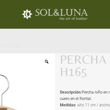
 ENG &ESP
PERCHA 
H165
Descripción:
Percha niño en
cuero en el frontal.
Medidas:
alto 11 cm / anch