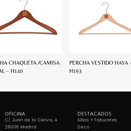
HA CHAQUETA /CAMISA
PERCHA VESTIDO HAYA 
L – H140
H163
OFICINA
DESTACADOS
C/ Juan de la Cierva, 4
Sillas Y Taburetes
28006 Madrid
Deco