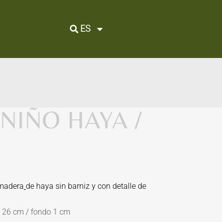
ES
NIÑO HAYA /
madera
de haya
sin barniz y con detalle de
o 26 cm / fondo 1 cm