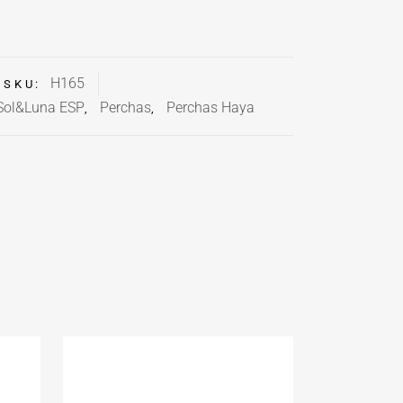
H165
SKU:
Sol&Luna ESP
Perchas
Perchas Haya
,
,