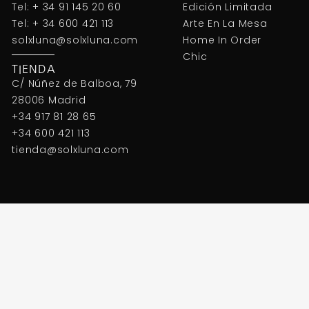
Tel: + 34 91 145 20 60
Edición Limitada
Tel: + 34 600 421 113
Arte En La Mesa
solxluna@solxluna.com
Home In Order
Chic
TIENDA
C/ Núñez de Balboa, 79
28006 Madrid
+34 917 81 28 65
+34 600 421 113
tienda@solxluna.com