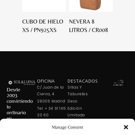
CUBO DE HIELO
NEVERA 8
XS / PN925XS
LITROS / CR008
OFICINA
DESTACADOS
C/ Juan de la
Sillas Y
Desde
Cierva, 4
Taburetes
2003
convirtiendo
28006 Madrid
Deco
lo
Tel: + 34 91 145
Edición
ordinario
20 60
Limitada
en
Tel: + 34 600
Arte En La
extraordinario
Manage Consent
421 113
Mesa
CONTÁCTANOS