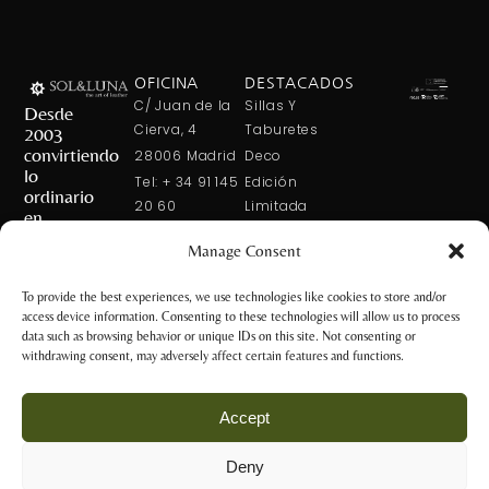
OFICINA
DESTACADOS
C/ Juan de la
Sillas Y
Desde
Cierva, 4
Taburetes
2003
convirtiendo
28006 Madrid
Deco
lo
Tel: + 34 91 145
Edición
ordinario
20 60
Limitada
en
Tel: + 34 600
Arte En La
extraordinario
Manage Consent
421 113
Mesa
CONTÁCTANOS
solxluna@solxluna.com
Home In Order
To provide the best experiences, we use technologies like cookies to store and/or
Chic
access device information. Consenting to these technologies will allow us to process
TIENDA
data such as browsing behavior or unique IDs on this site. Not consenting or
C/ Núñez de
withdrawing consent, may adversely affect certain features and functions.
Balboa, 79
28006 Madrid
Accept
+34 917 81 28
65
Deny
+34 600 421 113