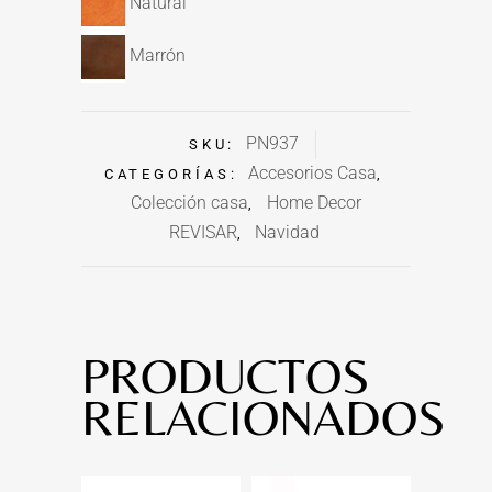
Natural
Marrón
PN937
SKU:
Accesorios Casa
CATEGORÍAS:
,
Colección casa
Home Decor
,
REVISAR
Navidad
,
PRODUCTOS
RELACIONADOS