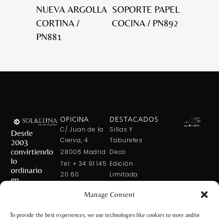
NUEVA ARGOLLA
SOPORTE PAPEL
CORTINA /
COCINA / PN892
PN881
OFICINA
DESTACADOS
C/ Juan de la
Sillas Y
Desde
Cierva, 4
Taburetes
2003
convirtiendo
28006 Madrid
Deco
lo
Tel: + 34 91 145
Edición
ordinario
20 60
Limitada
en
Tel: + 34 600
Arte En La
extraordinario
Manage Consent
421 113
Mesa
CONTÁCTANOS
solxluna@solxluna.com
Home In Order
To provide the best experiences, we use technologies like cookies to store and/or