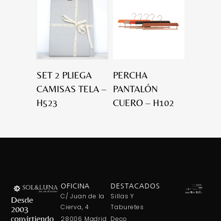
SET 2 PLIEGA
PERCHA
CAMISAS TELA –
PANTALÓN
H523
CUERO – H102
OFICINA
DESTACADOS
C/ Juan de la
Sillas Y
Desde
Cierva, 4
Taburetes
2003
convirtiendo
28006 Madrid
Deco